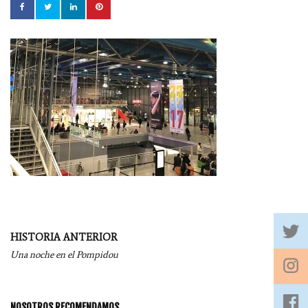
Navegación
HISTORIA ANTERIOR
por
Una noche en el Pompidou
entradas
NOSOTROS RECOMENDAMOS