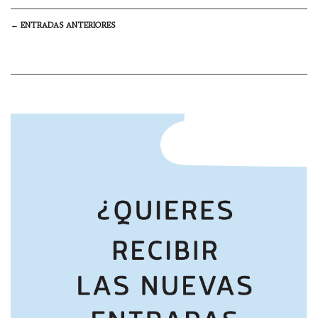
NAVEGACIÓN
←
ENTRADAS ANTERIORES
DE
ENTRADAS