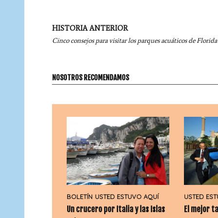
Navegación
HISTORIA ANTERIOR
por
Cinco consejos para visitar los parques acuáticos de Florida
entradas
NOSOTROS RECOMENDAMOS
BOLETÍN
USTED ESTUVO AQUÍ
USTED EST
Un crucero por Italia y las Islas
El mejor t