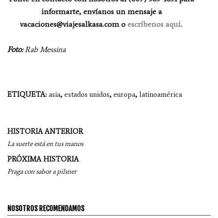
informarte, envíanos un mensaje a
vacaciones@viajesalkasa.com
o
escríbenos aquí
.
Foto:
Rab Messina
ETIQUETA:
asia
,
estados unidos
,
europa
,
latinoamérica
Navegación
HISTORIA ANTERIOR
por
La suerte está en tus manos
entradas
PRÓXIMA HISTORIA
Praga con sabor a pilsner
NOSOTROS RECOMENDAMOS