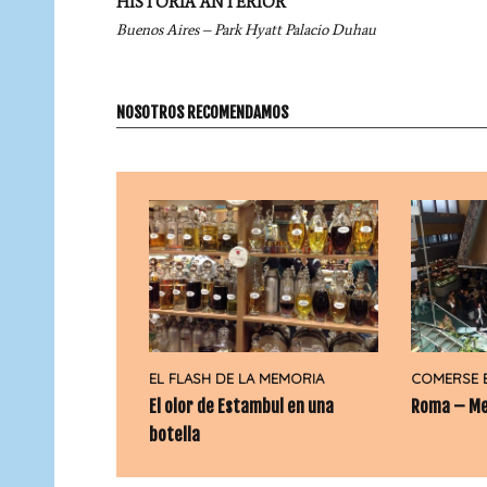
Navegación
HISTORIA ANTERIOR
por
Buenos Aires – Park Hyatt Palacio Duhau
entradas
NOSOTROS RECOMENDAMOS
EL FLASH DE LA MEMORIA
COMERSE 
El olor de Estambul en una
Roma – Me
botella