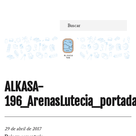
Saltar
al
contenido
ALKASA-
196_ArenasLutecia_portad
29 de abril de 2017