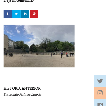
Deja un comentario
Navegación
HISTORIA ANTERIOR
por
De cuando París era Lutecia
entradas