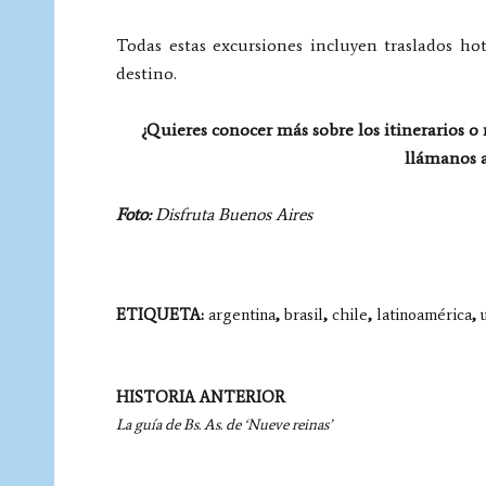
Todas estas excursiones incluyen traslados ho
destino.
¿Quieres conocer más sobre los itinerarios o
llámanos a
Foto:
Disfruta Buenos Aires
ETIQUETA:
argentina
,
brasil
,
chile
,
latinoamérica
,
Navegación
HISTORIA ANTERIOR
por
La guía de Bs. As. de ‘Nueve reinas’
entradas