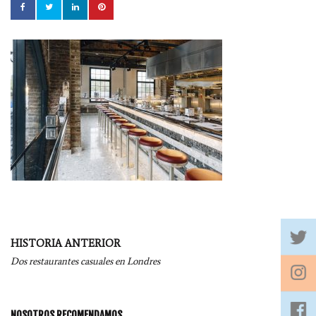
Navegación
HISTORIA ANTERIOR
por
Dos restaurantes casuales en Londres
entradas
NOSOTROS RECOMENDAMOS