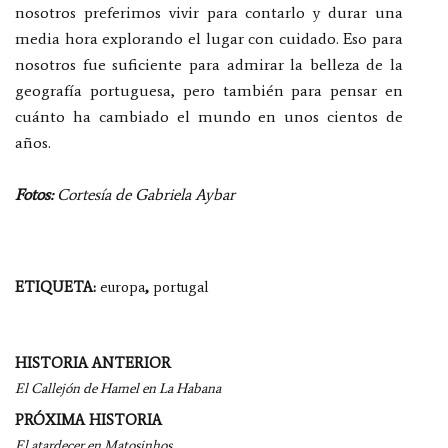
nosotros preferimos vivir para contarlo y durar una
media hora explorando el lugar con cuidado. Eso para
nosotros fue suficiente para admirar la belleza de la
geografía portuguesa, pero también para pensar en
cuánto ha cambiado el mundo en unos cientos de
años.
Fotos:
Cortesía de Gabriela Aybar
ETIQUETA:
europa
,
portugal
Navegación
HISTORIA ANTERIOR
por
El Callejón de Hamel en La Habana
entradas
PRÓXIMA HISTORIA
El atardecer en Matosinhos