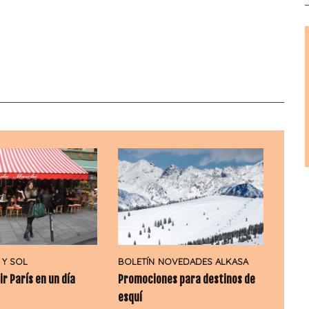
 Y SOL
BOLETÍN
NOVEDADES ALKASA
r París en un día
Promociones para destinos de
esquí