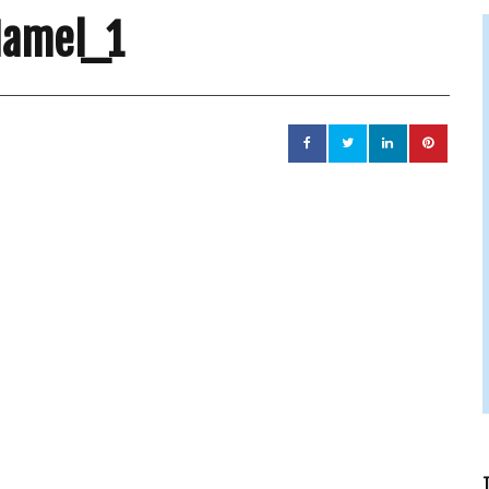
Hamel_1
T