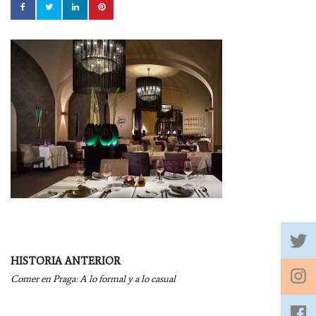
Navegación
HISTORIA ANTERIOR
por
Comer en Praga: A lo formal y a lo casual
entradas