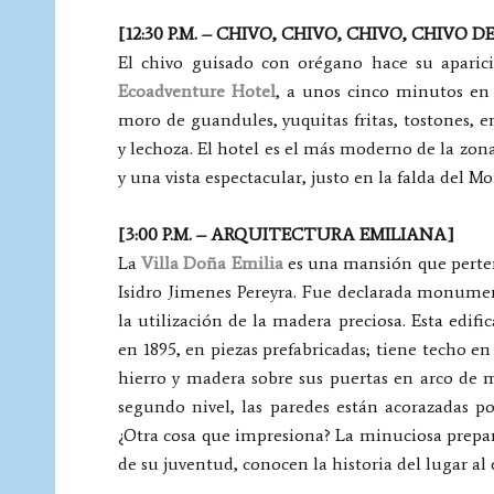
[12:30 P.M. – CHIVO, CHIVO, CHIVO, CHIVO 
El chivo guisado con orégano hace su apari
Ecoadventure Hotel
, a unos cinco minutos en
moro de guandules, yuquitas fritas, tostones, en
y lechoza. El hotel es el más moderno de la zona
y una vista espectacular, justo en la falda del Mo
[3:00 P.M. – ARQUITECTURA EMILIANA]
La
Villa Doña Emilia
es una mansión que perten
Isidro Jimenes Pereyra. Fue declarada monumen
la utilización de la madera preciosa. Esta edif
en 1895, en piezas prefabricadas; tiene techo e
hierro y madera sobre sus puertas en arco de m
segundo nivel, las paredes están acorazadas p
¿Otra cosa que impresiona? La minuciosa prepar
de su juventud, conocen la historia del lugar al 