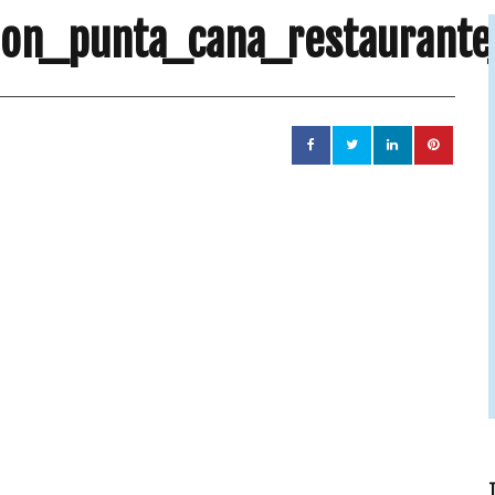
eon_punta_cana_restaurante
T