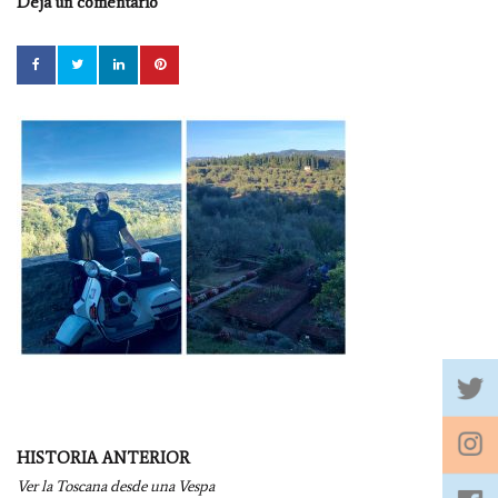
Deja un comentario
Navegación
HISTORIA ANTERIOR
por
Ver la Toscana desde una Vespa