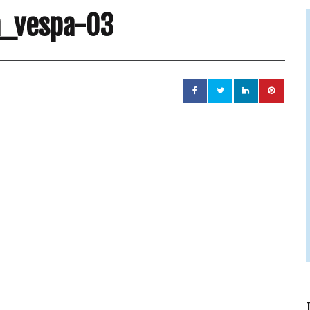
a_vespa-03
T