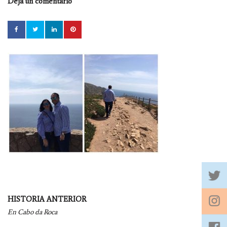
Deja un comentario
Navegación
HISTORIA ANTERIOR
por
En Cabo da Roca
entradas